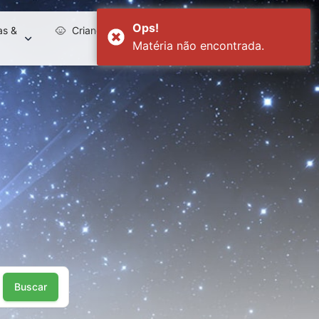
Ops!
s &
Crianças
Downloads
child_care
download
Matéria não encontrada.
Buscar