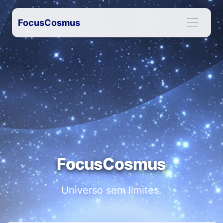
FocusCosmus
FocusCosmus
Universo sem limites.