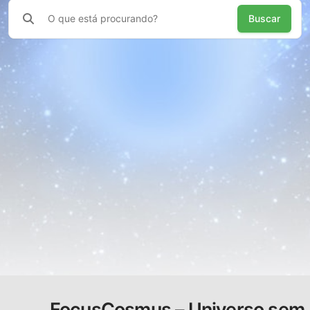
Buscar
FocusCosmus – Universo sem